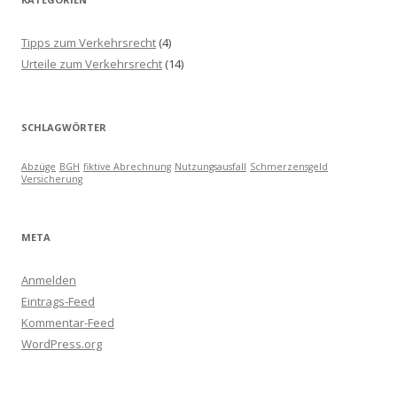
Tipps zum Verkehrsrecht
(4)
Urteile zum Verkehrsrecht
(14)
SCHLAGWÖRTER
Abzüge
BGH
fiktive Abrechnung
Nutzungsausfall
Schmerzensgeld
Versicherung
META
Anmelden
Eintrags-Feed
Kommentar-Feed
WordPress.org